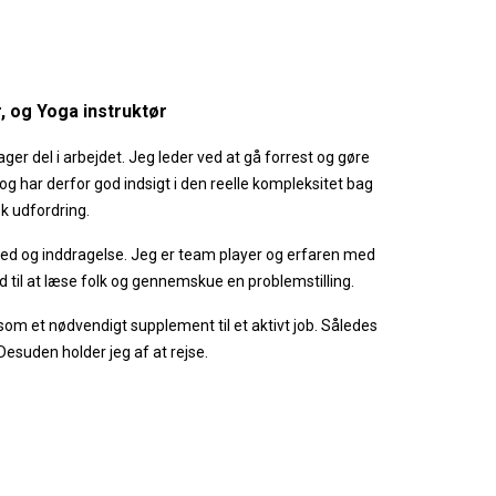
ion
, og Yoga instruktør
ger del i arbejdet. Jeg leder ved at gå forrest og gøre 
g har derfor god indsigt i den reelle kompleksitet bag 
sk udfordring.
ed og inddragelse. Jeg er team player og erfaren med 
 til at læse folk og gennemskue en problemstilling.
 som et nødvendigt supplement til et aktivt job. Således 
Desuden holder jeg af at rejse.